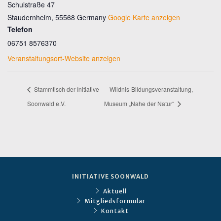
Schulstraße 47
Staudernheim
,
55568
Germany
Google Karte anzeigen
Telefon
06751 8576370
Veranstaltungsort-Website anzeigen
Stammtisch der Initiative
Wildnis-Bildungsveranstaltung,
Soonwald e.V.
Museum „Nahe der Natur“
INITIATIVE SOONWALD
Aktuell
Mitgliedsformular
Kontakt