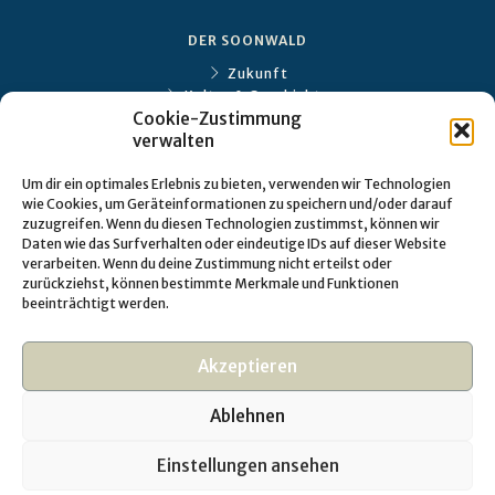
DER SOONWALD
Zukunft
Kultur & Geschichte
Cookie-Zustimmung
Ökologie
verwalten
SPECIALS
Um dir ein optimales Erlebnis zu bieten, verwenden wir Technologien
wie Cookies, um Geräteinformationen zu speichern und/oder darauf
Eckweiler
zuzugreifen. Wenn du diesen Technologien zustimmst, können wir
Gräfenbacher Hütte
Daten wie das Surfverhalten oder eindeutige IDs auf dieser Website
verarbeiten. Wenn du deine Zustimmung nicht erteilst oder
zurückziehst, können bestimmte Merkmale und Funktionen
TIPPS
beeinträchtigt werden.
Freizeit
WaldGenuss
Akzeptieren
Impressionen
Ablehnen
Einstellungen ansehen
© 2026 |
​Home​
​ |
​Datenschutz​
​ |
​Impressum​