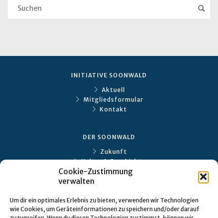
INITIATIVE SOONWALD
Aktuell
Mitgliedsformular
Kontakt
DER SOONWALD
Zukunft
Kultur & Geschichte
Cookie-Zustimmung
Ökologie
verwalten
SPECIALS
Um dir ein optimales Erlebnis zu bieten, verwenden wir Technologien
wie Cookies, um Geräteinformationen zu speichern und/oder darauf
Eckweiler
zuzugreifen. Wenn du diesen Technologien zustimmst, können wir