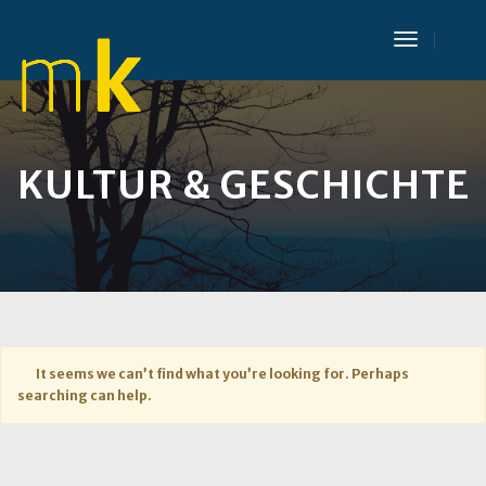
Toggle
Navigat
KULTUR & GESCHICHTE
It seems we can’t find what you’re looking for. Perhaps
searching can help.